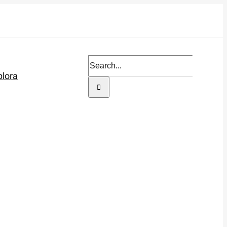
Search
plora
for: