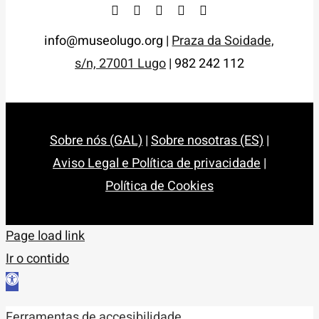
info@museolugo.org |
Praza da Soidade,
s/n, 27001 Lugo
| 982 242 112
Sobre nós (GAL)
|
Sobre nosotras (ES)
|
Aviso Legal e Política de privacidade
|
Política de Cookies
Page load link
Ir o contido
Abrir
barra
Ferramentas de accesibilidade