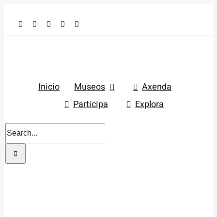
Skip
to
content
Inicio
Museos
Axenda
Participa
Explora
Search
for: