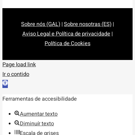
Sobre nós (GAL)
|
Sobre nosotras (ES)
|
Aviso Legal e Política de privacidade
|
Política de Cookies
Page load link
Ir o contido
Abrir
barra
Ferramentas de accesibilidade
de
ferramentas
Aumentar texto
Diminuír texto
Escala de grises