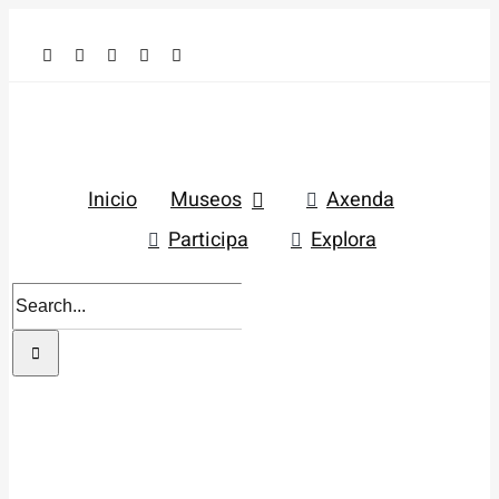
Skip
to
content
Inicio
Museos
Axenda
Participa
Explora
Search
for: