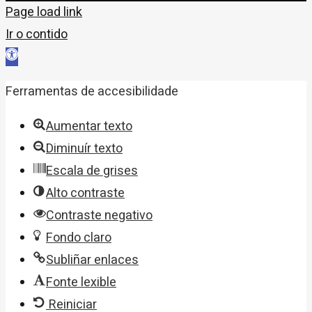
Page load link
Ir o contido
Abrir
barra
Ferramentas de accesibilidade
de
ferramentas
Aumentar texto
Diminuír texto
Escala de grises
Alto contraste
Contraste negativo
Fondo claro
Subliñar enlaces
Fonte lexible
Reiniciar