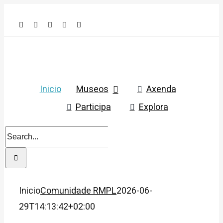
Skip
to
content
Inicio
Museos
Axenda
Participa
Explora
Search
for:
Inicio
Comunidade RMPL
2026-06-
29T14:13:42+02:00