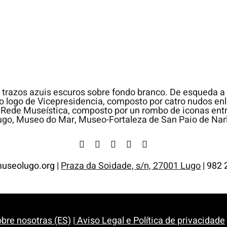
useolugo.org |
Praza da Soidade, s/n, 27001 Lugo
| 982 
bre nosotras (ES)
|
Aviso Legal e Política de privacidade