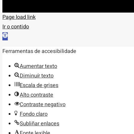
Page load link
Ir o contido
Abrir
barra
Ferramentas de accesibilidade
de
ferramentas
Aumentar texto
Diminuír texto
Escala de grises
Alto contraste
Contraste negativo
Fondo claro
Subliñar enlaces
Fonte lexible