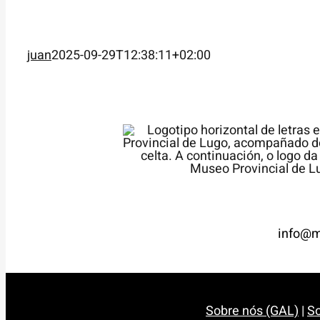
juan
2025-09-29T12:38:11+02:00
info@m
Sobre nós (GAL)
|
So