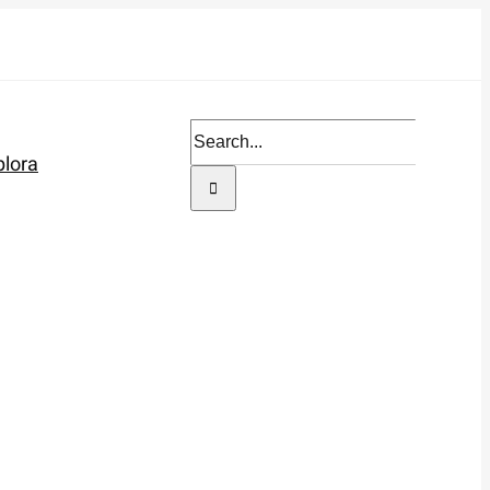
Search
plora
for: