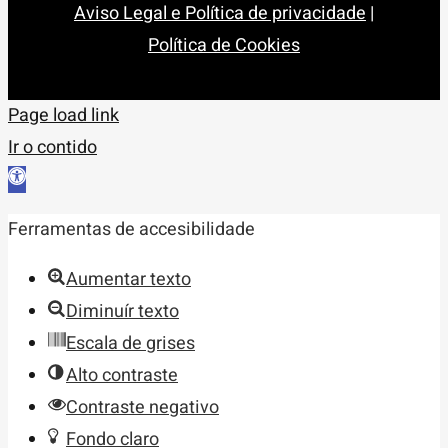
Aviso Legal e Política de privacidade
|
Política de Cookies
Page load link
Ir o contido
Abrir
barra
Ferramentas de accesibilidade
de
ferramentas
Aumentar texto
Diminuír texto
Escala de grises
Alto contraste
Contraste negativo
Fondo claro