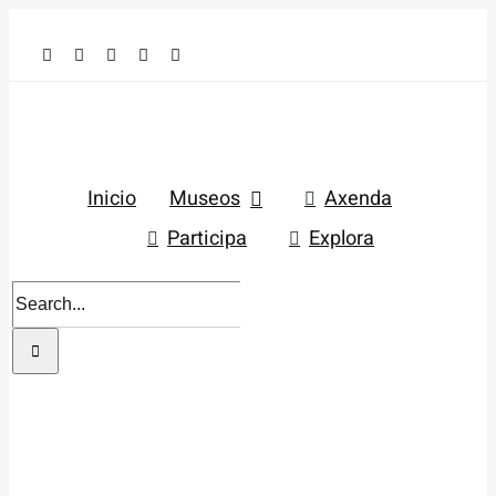
Skip
to
content
Inicio
Museos
Axenda
Participa
Explora
Search
for: