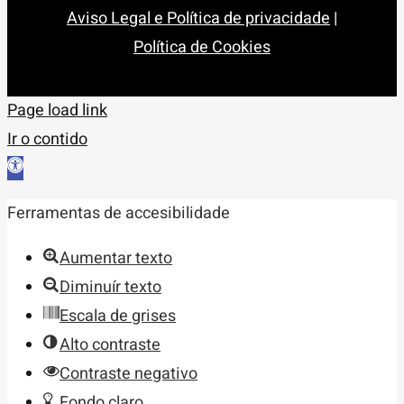
Aviso Legal e Política de privacidade
|
Política de Cookies
Page load link
Ir o contido
Abrir
barra
Ferramentas de accesibilidade
de
ferramentas
Aumentar texto
Diminuír texto
Escala de grises
Alto contraste
Contraste negativo
Fondo claro