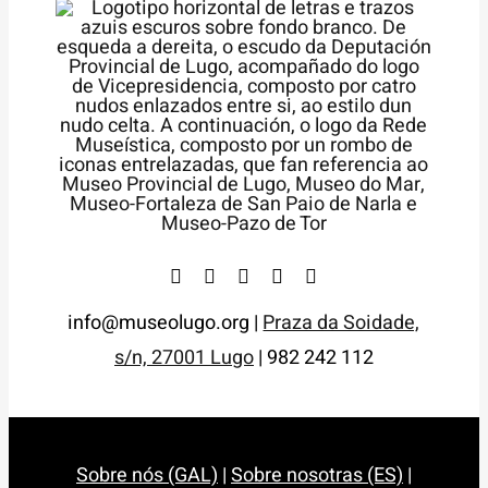
info@museolugo.org |
Praza da Soidade,
s/n, 27001 Lugo
| 982 242 112
Sobre nós (GAL)
|
Sobre nosotras (ES)
|