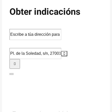
Obter indicacións
Address
-
XVI
Destination
CONtornos
Address
[]
-
XVI
CONtornos
[]