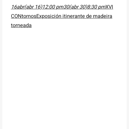
16
abr
(abr 16)
12:00 pm
30
(abr 30)
8:30 pm
XVI
CONtornos
Exposición itinerante de madeira
torneada