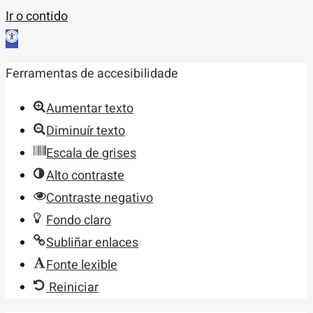
Ir o contido
Abrir
barra
Ferramentas de accesibilidade
de
ferramentas
Aumentar texto
Diminuír texto
Escala de grises
Alto contraste
Contraste negativo
Fondo claro
Subliñar enlaces
Fonte lexible
Reiniciar