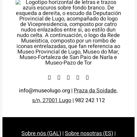
info@museolugo.org |
Praza da Soidade,
s/n, 27001 Lugo
| 982 242 112
Sobre nós (GAL)
|
Sobre nosotras (ES)
|