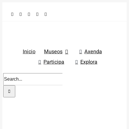
Skip
to
content
Inicio
Museos
Axenda
Participa
Explora
Search
for: