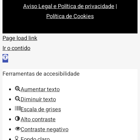
Aviso Legal e Política de privacidade
|
Política de Cookies
Page load link
Ir o contido
Abrir
barra
Ferramentas de accesibilidade
de
ferramentas
Aumentar texto
Diminuír texto
Escala de grises
Alto contraste
Contraste negativo
Fondo claro