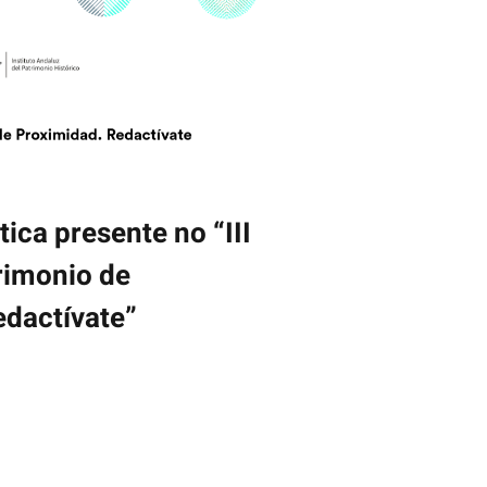
ica presente no “III
rimonio de
edactívate”