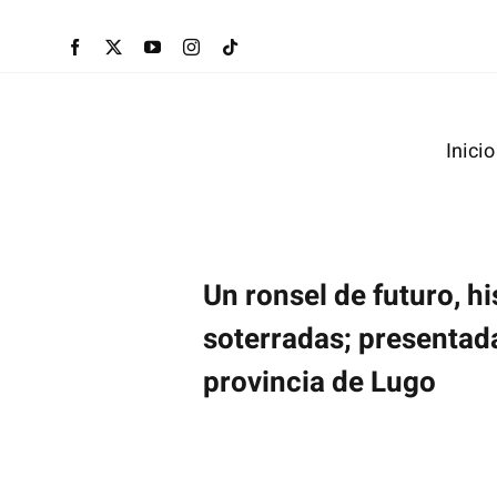
Skip
to
content
Inicio
Museo Provincial
Museo 
de Lugo
Un ronsel de futuro, hi
soterradas; presentad
provincia de Lugo