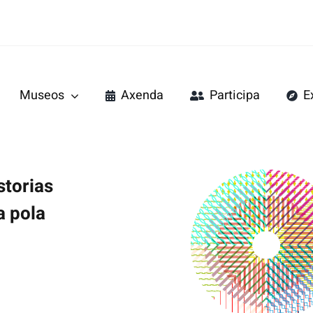
Museos
Axenda
Participa
E
do Mar
Pazo de Tor
storias
a pola