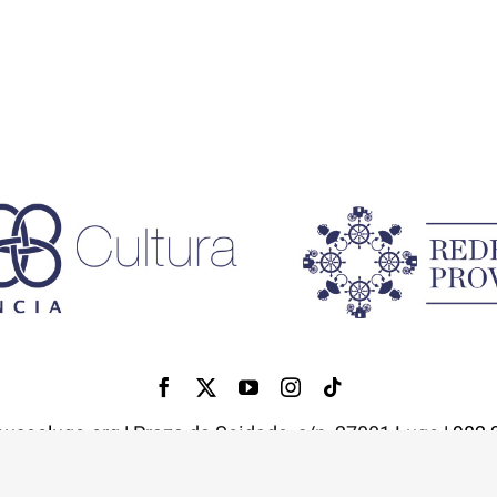
useolugo.org |
Praza da Soidade, s/n, 27001 Lugo
| 982 