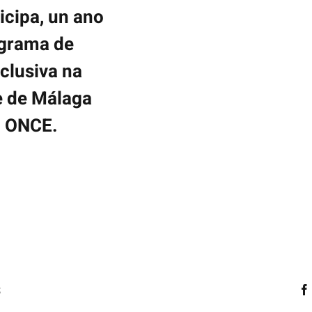
cipa, un ano
ograma de
clusiva na
e de Málaga
n ONCE.
s