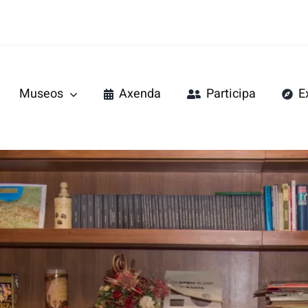
Museos
Axenda
Participa
E
do Mar
Pazo de Tor