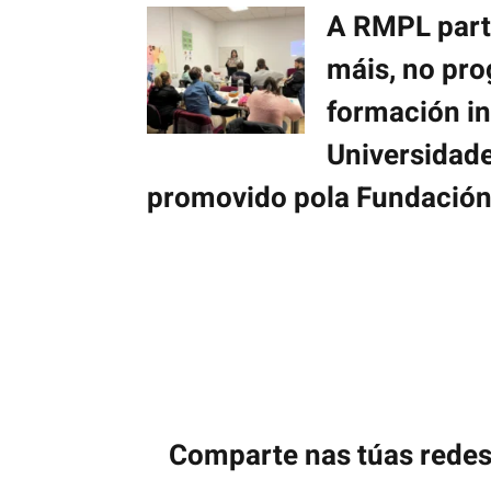
A RMPL parti
máis, no pr
formación in
Universidad
promovido pola Fundació
Comparte nas túas rede