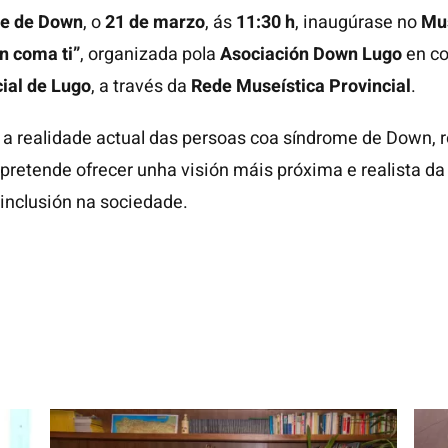
me de Down
, o
21 de marzo
, ás
11:30 h
, inaugúrase no
Mus
n coma ti”
, organizada pola
Asociación Down Lugo
en co
ial de Lugo
, a través da
Rede Museística Provincial
.
 a realidade actual das persoas coa síndrome de Down, 
retende ofrecer unha visión máis próxima e realista da 
 inclusión na sociedade.