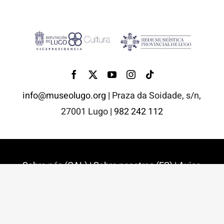
info@museolugo.org |
Praza da Soidade, s/n,
27001 Lugo
| 982 242 112
Sobre nós (GAL)
|
Sobre nosotras (ES)
|
Aviso
Legal e Política de privacidade
|
Política de
Cookies