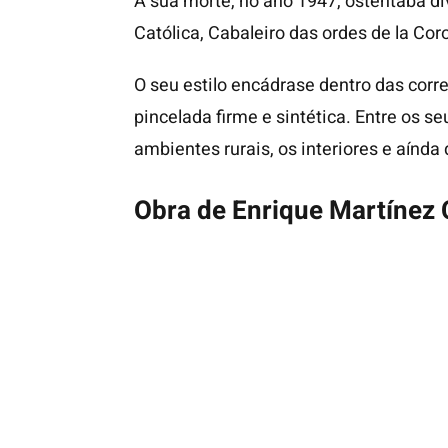
A súa morte, no ano 1947, ostentaba di
Católica, Cabaleiro das ordes de la Co
O seu estilo encádrase dentro das corr
pincelada firme e sintética. Entre os s
ambientes rurais, os interiores e aínd
Obra de Enrique Martínez