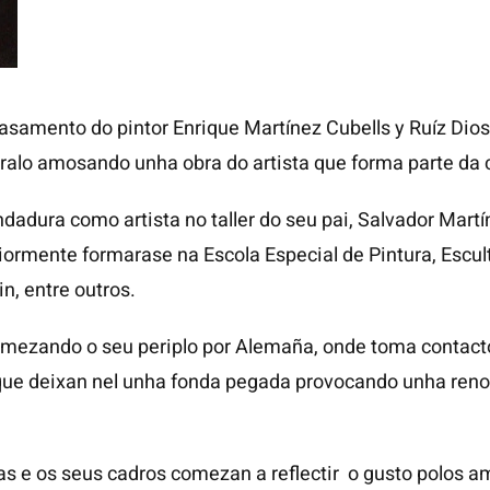
samento do pintor Enrique Martínez Cubells y Ruíz Dio
alo amosando unha obra do artista que forma parte da co
dadura como artista no taller do seu pai, Salvador Martín
iormente formarase na Escola Especial de Pintura, Escul
n, entre outros.
comezando o seu periplo por Alemaña, onde toma contact
 que deixan nel unha fonda pegada provocando unha ren
as e os seus cadros comezan a reflectir o gusto polos a