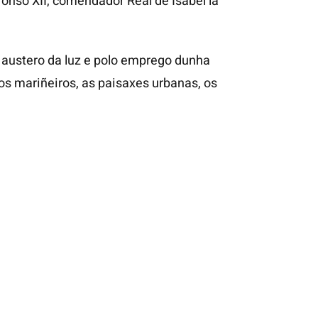
onso XII, comendador Real de Isabel la
o austero da luz e polo emprego dunha
 os mariñeiros, as paisaxes urbanas, os