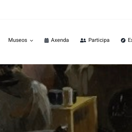
Museos
Axenda
Participa
E
do Mar
Pazo de Tor