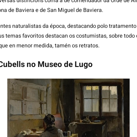
versas distincións coma a de comendador da Orde de Alf
rona de Baviera e de San Miguel de Baviera.
entes naturalistas da época, destacando polo tratament
eus temas favoritos destacan os costumistas, sobre todo
a que en menor medida, tamén os retratos.
 Cubells no Museo de Lugo