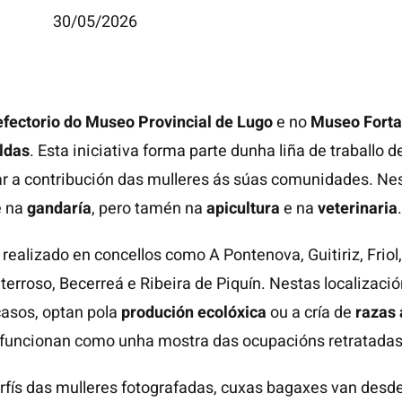
30/05/2026
efectorio do Museo Provincial de Lugo
e no
Museo Forta
ldas
. Esta iniciativa forma parte dunha liña de traballo
ar a contribución das mulleres ás súas comunidades. Nest
e na
gandaría
, pero tamén na
apicultura
e na
veterinaria
ealizado en concellos como A Pontenova, Guitiriz, Friol,
terroso, Becerreá e Ribeira de Piquín. Nestas localiza
casos, optan pola
produción ecolóxica
ou a cría de
razas
uncionan como unha mostra das ocupacións retratadas e 
erfís das mulleres fotografadas, cuxas bagaxes van desd