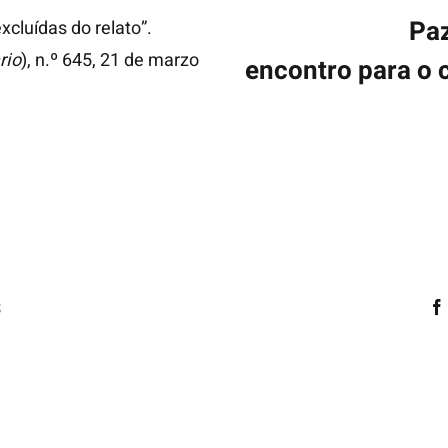
Paz
xcluídas do relato”.
rio
), n.º 645, 21 de marzo
encontro para o
s