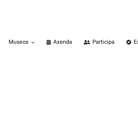
Museos
Axenda
Participa
E
do Mar
Pazo de Tor