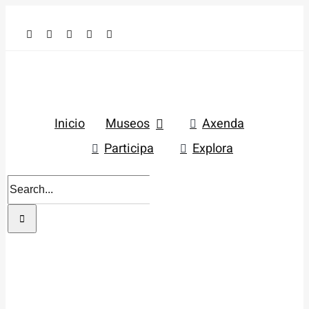
Skip
to
content
Inicio
Museos
Axenda
Participa
Explora
Search
for: