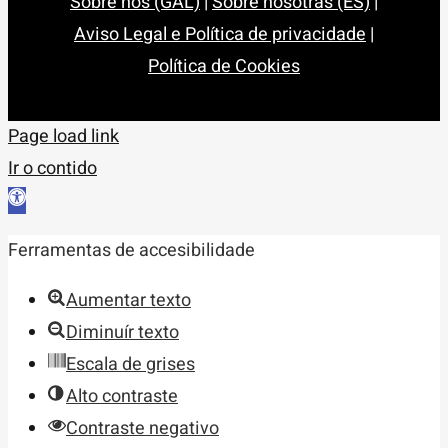
Sobre nós (GAL)
|
Sobre nosotras (ES)
|
Aviso Legal e Política de privacidade
|
Política de Cookies
Page load link
Ir o contido
Abrir
barra
Ferramentas de accesibilidade
de
ferramentas
Aumentar texto
Diminuír texto
Escala de grises
Alto contraste
Contraste negativo