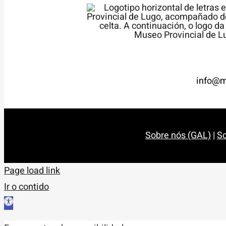
info@m
Sobre nós (GAL)
|
So
Page load link
Ir o contido
Abrir
barra