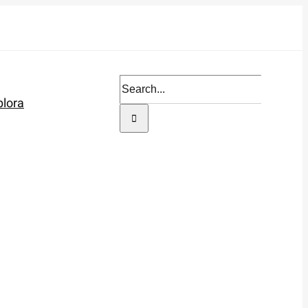
Search
plora
for: