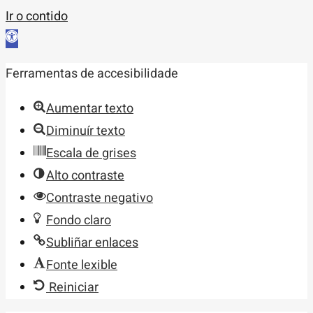
Ir o contido
Abrir
barra
Ferramentas de accesibilidade
de
ferramentas
Aumentar texto
Diminuír texto
Escala de grises
Alto contraste
Contraste negativo
Fondo claro
Subliñar enlaces
Fonte lexible
Reiniciar