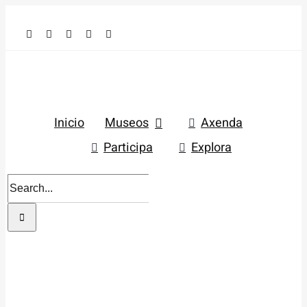
Skip
to
content
Inicio
Museos
Axenda
Participa
Explora
Search
for: