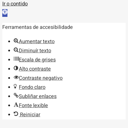
Ir o contido
Abrir
barra
Ferramentas de accesibilidade
de
ferramentas
Aumentar texto
Diminuír texto
Escala de grises
Alto contraste
Contraste negativo
Fondo claro
Subliñar enlaces
Fonte lexible
Reiniciar