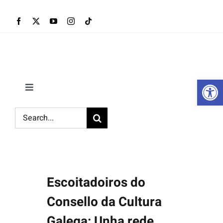
Skip
to
content
Ab
Toggle
Navigation
Inicio
Search
for:
Museos
Axenda
Escoitadoiros do
Consello da Cultura
Participa
Galega: Unha rede