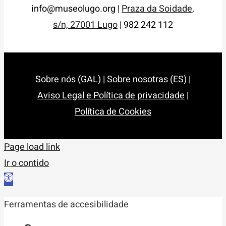
info@museolugo.org |
Praza da Soidade,
s/n, 27001 Lugo
| 982 242 112
Sobre nós (GAL)
|
Sobre nosotras (ES)
|
Aviso Legal e Política de privacidade
|
Política de Cookies
Page load link
Ir o contido
Abrir
barra
Ferramentas de accesibilidade
de