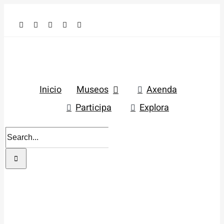
Skip
to
content
Inicio
Museos
Axenda
Participa
Explora
Search
for: