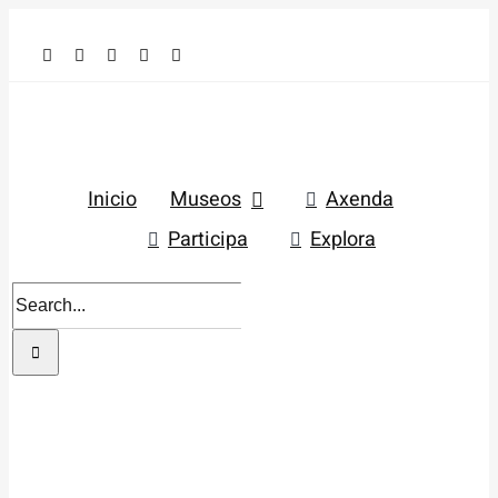
Skip
to
content
Inicio
Museos
Axenda
Participa
Explora
Search
for: