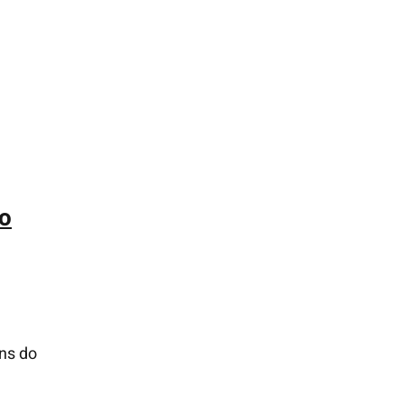
do
ns do