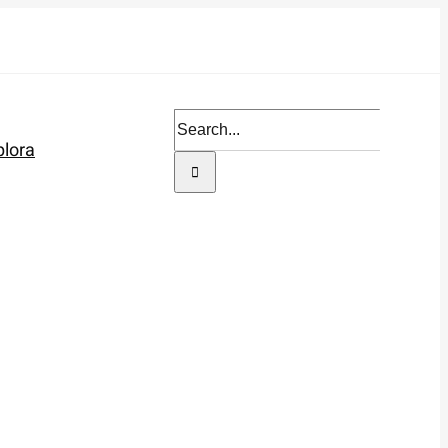
Search
plora
for: